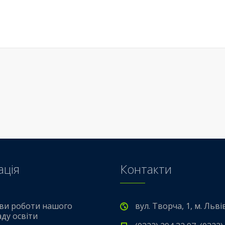
ація
Контакти
ви роботи нашого
вул. Творча, 1, м. Льві
аду освіти