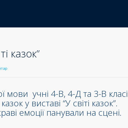
ті казок”
нтар
ї мови учні 4-В, 4-Д т
а 3-В клас
зок у виставі “У світі казок”.
раві емоції панували на сцені.