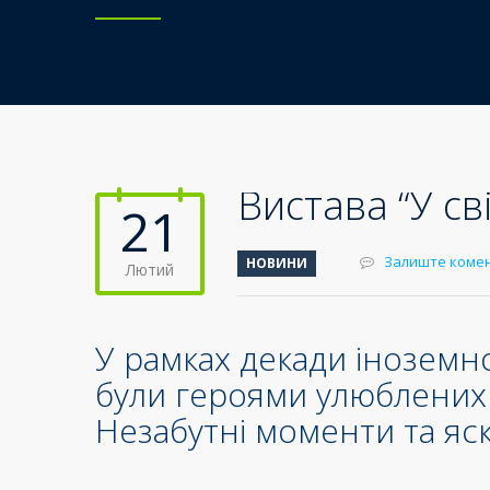
Вистава “У сві
21
Залиште коме
НОВИНИ
Лютий
У рамках декади іноземно
були героями улюблених ка
Незабутні моменти та яск