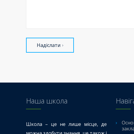
Надіслати
Наша школа
Навіг
Осно
Школа – це не лише місце, де
закл
можна здобути знання, це також і