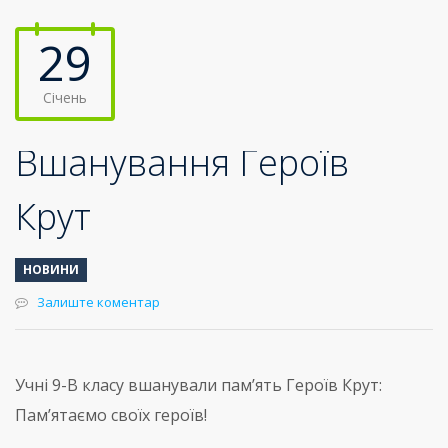
29
Січень
Вшанування Героїв
Крут
НОВИНИ
Залиште коментар
Учні 9-В класу вшанували памʼять Героїв Крут:
Памʼятаємо своїх героїв!