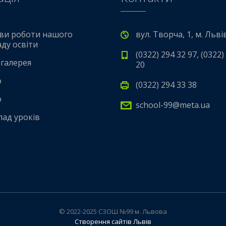
ви роботи нашого
вул. Творча, 1, м. Льві
аду освіти
(0322) 294 32 97, (0322)
галерея
20
о
(0322) 294 33 38
о
school-99@meta.ua
лад уроків
© 2022-2025 СЗОШ №99 м. Львова
Створення сайтів Львів