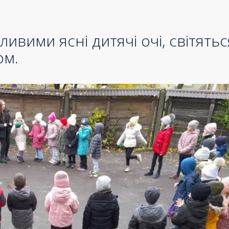
ивими ясні дитячі очі, світятьс
ом.