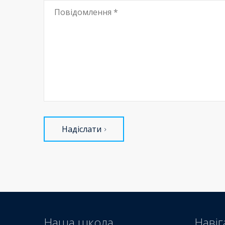
Надіслати
Наша школа
Навіг