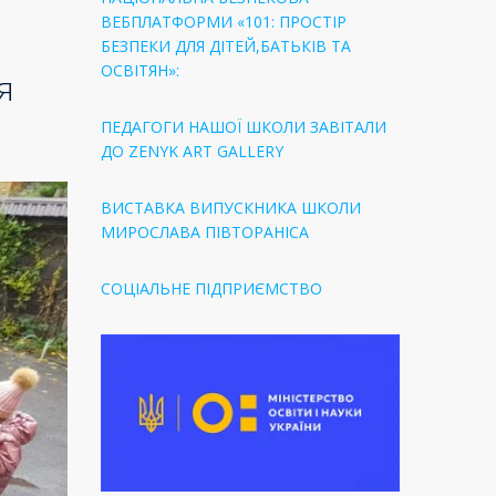
ВЕБПЛАТФОРМИ «101: ПРОСТІР
БЕЗПЕКИ ДЛЯ ДІТЕЙ,БАТЬКІВ ТА
ОСВІТЯН»:
я
ПЕДАГОГИ НАШОЇ ШКОЛИ ЗАВІТАЛИ
ДО ZENYK ART GALLERY
ВИСТАВКА ВИПУСКНИКА ШКОЛИ
МИРОСЛАВА ПІВТОРАНІСА
СОЦІАЛЬНЕ ПІДПРИЄМСТВО