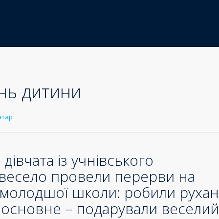
ень дитини
нтар
дівчата із учнівського
 весело провели перерви на
и молодшої школи: робили рухан
 а основне – подарували веселий