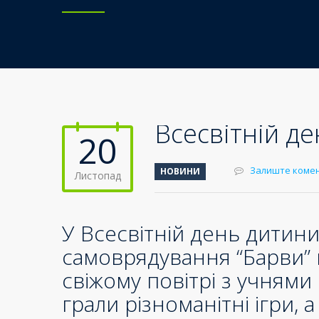
Всесвітній д
20
Залиште коме
НОВИНИ
Листопад
У Всесвітній день дитини 
самоврядування “Барви”
свіжому повітрі з учням
грали різноманітні ігри,