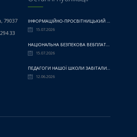
в, 79037
ІНФОРМАЦІЙНО-ПРОСВІТНИЦЬКИЙ ГАЙД «НМТ – НЕ МЕЖА ТВОЇХ МОЖЛИВОСТЕЙ».
15.07.2026
 294 33
НАЦІОНАЛЬНА БЕЗПЕКОВА ВЕБПЛАТФОРМИ «101: ПРОСТІР БЕЗПЕКИ ДЛЯ ДІТЕЙ,БАТЬКІВ ТА ОСВІТЯН»:
15.07.2026
ПЕДАГОГИ НАШОЇ ШКОЛИ ЗАВІТАЛИ ДО ZENYK ART GALLERY
12.06.2026