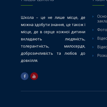
Осно
Школа – це не лише місце, де
закл
можна здобути знання, це також і
Фото
місце, де в серце кожної дитини
Віде
вкладають людяність,
толерантність, милосердя,
Віде
доброзичливість та любов до
Розк
довкілля.