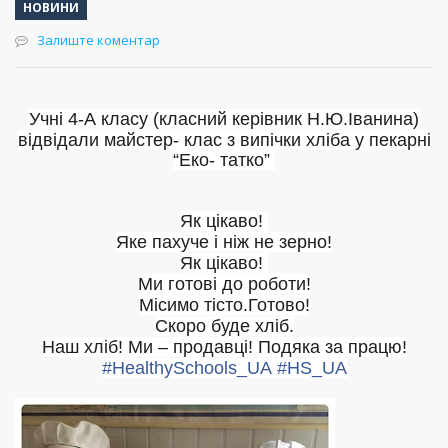
НОВИНИ
Залиште коментар
Учні 4-А класу (класний керівник Н.Ю.Іванина)
відвідали м
айстер- клас з випічки хліба у пекарні
“Еко- татко”
Як цікаво!
Яке пахуче і ніж не зерно!
Як цікаво!
Ми готові до роботи!
Місимо тісто.Готово!
Скоро буде хліб.
Наш хліб! Ми – продавці! Подяка за працю!
#
HealthySchools_UA
#
HS_UA