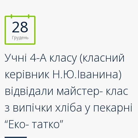
28
Грудень
Учні 4-А класу (класний
керівник Н.Ю.Іванина)
відвідали майстер- клас
з випічки хліба у пекарні
“Еко- татко”