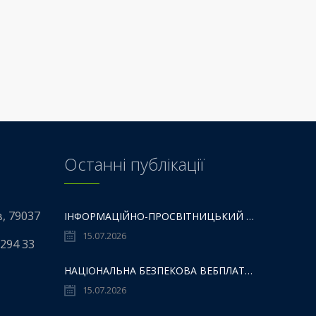
Останні публікації
в, 79037
ІНФОРМАЦІЙНО-ПРОСВІТНИЦЬКИЙ ГАЙД «НМТ – НЕ МЕЖА ТВОЇХ МОЖЛИВОСТЕЙ».
15.07.2026
 294 33
НАЦІОНАЛЬНА БЕЗПЕКОВА ВЕБПЛАТФОРМИ «101: ПРОСТІР БЕЗПЕКИ ДЛЯ ДІТЕЙ,БАТЬКІВ ТА ОСВІТЯН»:
15.07.2026