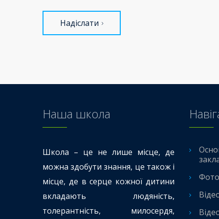
Надіслати
Наша школа
Навіг
Осно
Школа – це не лише місце, де
закл
можна здобути знання, це також і
Фото
місце, де в серце кожної дитини
Віде
вкладають людяність,
толерантність, милосердя,
Віде