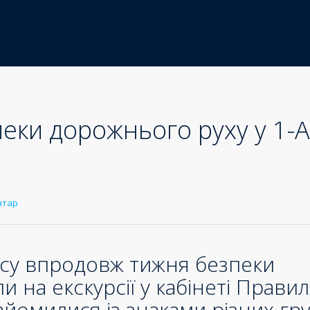
еки дорожнього руху у 1-А
нтар
асу впродовж тижня безпеки
 на екскурсії у кабінеті Правил
йомилися із знаками різних гру