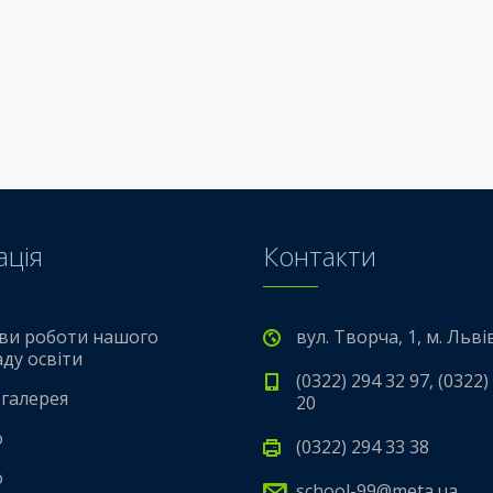
ація
Контакти
ви роботи нашого
вул. Творча, 1, м. Льві
аду освіти
(0322) 294 32 97, (0322)
галерея
20
о
(0322) 294 33 38
о
school-99@meta.ua