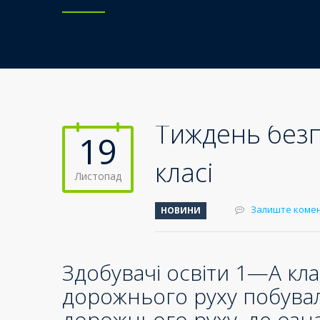
Тиждень безп
19
класі
Листопад
Залиште коме
НОВИНИ
Здобувачі освіти 1—А кл
дорожнього руху побували
дорожнього руху, де озна