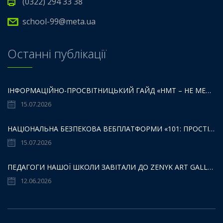
(0322) 294 33 38
school-99@meta.ua
Останні публікації
ІНФОРМАЦІЙНО-ПРОСВІТНИЦЬКИЙ ГАЙД «НМТ – НЕ МЕЖА ТВОЇХ МОЖЛИВОСТЕЙ».
15.07.2026
НАЦІОНАЛЬНА БЕЗПЕКОВА ВЕБПЛАТФОРМИ «101: ПРОСТІР БЕЗПЕКИ ДЛЯ ДІТЕЙ,БАТЬКІВ ТА ОСВІТЯН»:
15.07.2026
ПЕДАГОГИ НАШОЇ ШКОЛИ ЗАВІТАЛИ ДО ZENYK ART GALLERY
12.06.2026