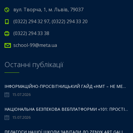
вул. Творча, 1, м. Львів, 79037
(0322) 294 32 97, (0322) 294 33 20
(0322) 294 33 38
school-99@meta.ua
Останні публікації
ІНФОРМАЦІЙНО-ПРОСВІТНИЦЬКИЙ ГАЙД «НМТ – НЕ МЕЖА ТВОЇХ МОЖЛИВОСТЕЙ».
15.07.2026
НАЦІОНАЛЬНА БЕЗПЕКОВА ВЕБПЛАТФОРМИ «101: ПРОСТІР БЕЗПЕКИ ДЛЯ ДІТЕЙ,БАТЬКІВ ТА ОСВІТЯН»:
15.07.2026
ПЕДАГОГИ НАШОЇ ШКОЛИ ЗАВІТАЛИ ДО ZENYK ART GALLERY