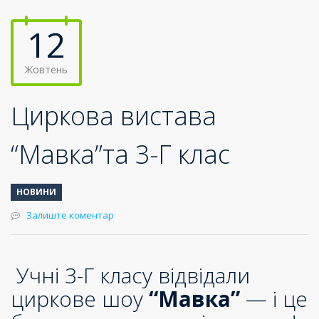
12
Жовтень
Циркова вистава
“Мавка”та 3-Г клас
НОВИНИ
Залиште коментар
Учні 3-Г класу відвідали
циркове шоу
“Мавка”
— і це