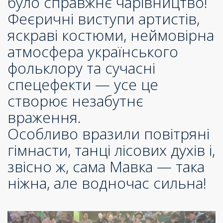
було справжнє чарівництво!
Феєричні виступи артистів,
яскраві костюми, неймовірна
атмосфера українського
фольклору та сучасні
спецефекти — усе це
створює незабутнє
враження.
Особливо вразили повітряні
гімнасти, танці лісових духів і,
звісно ж, сама Мавка — така
ніжна, але водночас сильна!