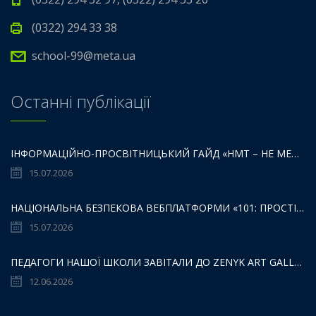
(0322) 294 33 38
school-99@meta.ua
Останні публікації
ІНФОРМАЦІЙНО-ПРОСВІТНИЦЬКИЙ ГАЙД «НМТ – НЕ МЕЖА ТВОЇХ МОЖЛИВОСТЕЙ».
15.07.2026
НАЦІОНАЛЬНА БЕЗПЕКОВА ВЕБПЛАТФОРМИ «101: ПРОСТІР БЕЗПЕКИ ДЛЯ ДІТЕЙ,БАТЬКІВ ТА ОСВІТЯН»:
15.07.2026
ПЕДАГОГИ НАШОЇ ШКОЛИ ЗАВІТАЛИ ДО ZENYK ART GALLERY
12.06.2026