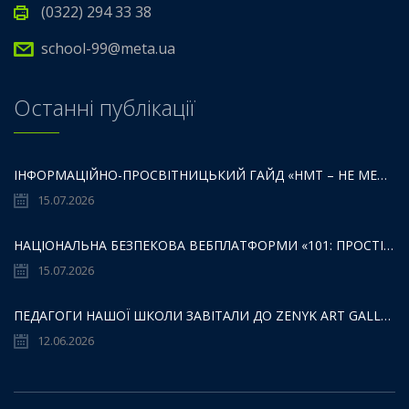
(0322) 294 33 38
school-99@meta.ua
Останні публікації
ІНФОРМАЦІЙНО-ПРОСВІТНИЦЬКИЙ ГАЙД «НМТ – НЕ МЕЖА ТВОЇХ МОЖЛИВОСТЕЙ».
15.07.2026
НАЦІОНАЛЬНА БЕЗПЕКОВА ВЕБПЛАТФОРМИ «101: ПРОСТІР БЕЗПЕКИ ДЛЯ ДІТЕЙ,БАТЬКІВ ТА ОСВІТЯН»:
15.07.2026
ПЕДАГОГИ НАШОЇ ШКОЛИ ЗАВІТАЛИ ДО ZENYK ART GALLERY
12.06.2026