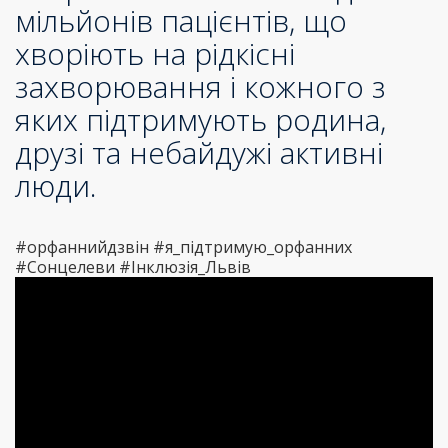
мільйонів пацієнтів, що
хворіють на рідкісні
захворювання і кожного з
яких підтримують родина,
друзі та небайдужі активні
люди.
#орфаннийдзвін #я_підтримую_орфанних
#Сонцелеви #Інклюзія_Львів