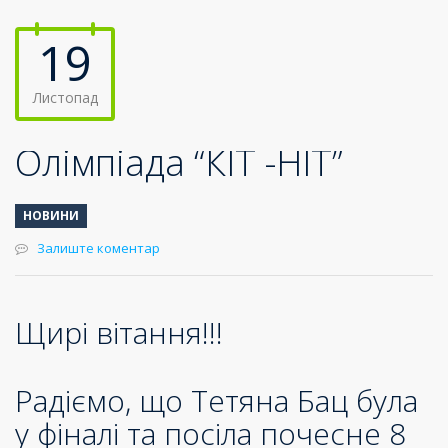
19
Листопад
Олімпіада “КІТ -НІТ”
НОВИНИ
Залиште коментар
Щирі вітання!!!
Радіємо, що Тетяна Бац була
у фіналі та посіла почесне 8