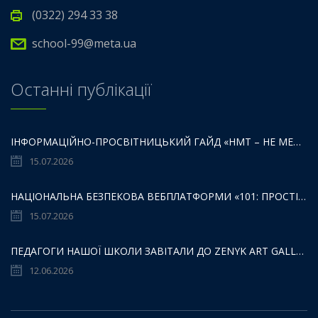
(0322) 294 33 38
school-99@meta.ua
Останні публікації
ІНФОРМАЦІЙНО-ПРОСВІТНИЦЬКИЙ ГАЙД «НМТ – НЕ МЕЖА ТВОЇХ МОЖЛИВОСТЕЙ».
15.07.2026
НАЦІОНАЛЬНА БЕЗПЕКОВА ВЕБПЛАТФОРМИ «101: ПРОСТІР БЕЗПЕКИ ДЛЯ ДІТЕЙ,БАТЬКІВ ТА ОСВІТЯН»:
15.07.2026
ПЕДАГОГИ НАШОЇ ШКОЛИ ЗАВІТАЛИ ДО ZENYK ART GALLERY
12.06.2026