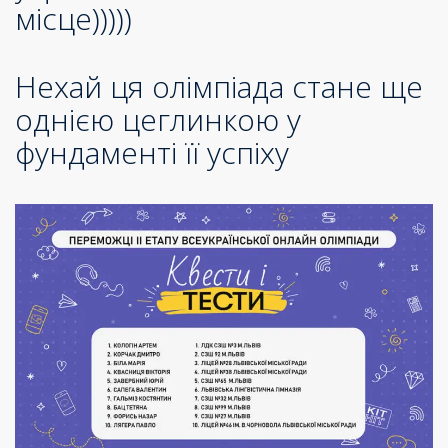
місце)))))
Нехай ця олімпіада стане ще
однією цеглинкою у
фундаменті її успіху