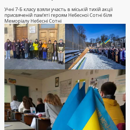
Учні 7-Б класу взяли участь в міській тихій акції
присвяченій пам’яті героям Небесної Сотні біля
Меморіалу Небесні Сотні