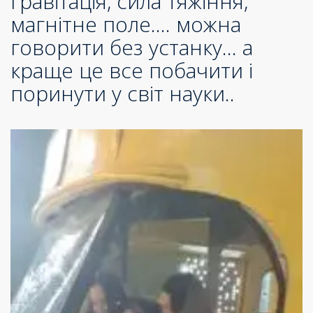
гравітація, сила тяжіння,
магнітне поле…. можна
говорити без устанку… а
краще це все побачити і
поринути у світ науки..