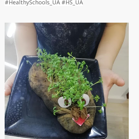
#
HealthySchools_UA
#
HS_UA