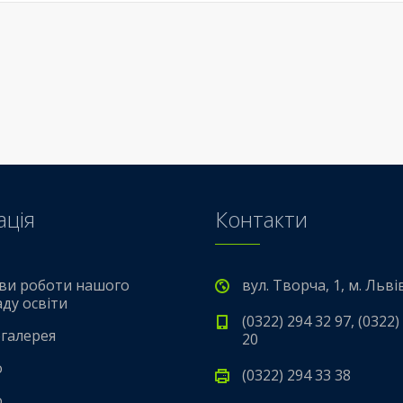
ація
Контакти
ви роботи нашого
вул. Творча, 1, м. Льві
аду освіти
(0322) 294 32 97, (0322)
галерея
20
о
(0322) 294 33 38
о