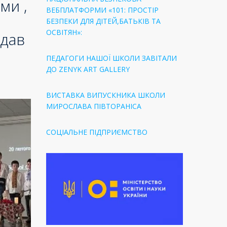
ми ,
ВЕБПЛАТФОРМИ «101: ПРОСТІР
БЕЗПЕКИ ДЛЯ ДІТЕЙ,БАТЬКІВ ТА
ОСВІТЯН»:
ддав
ПЕДАГОГИ НАШОЇ ШКОЛИ ЗАВІТАЛИ
ДО ZENYK ART GALLERY
ВИСТАВКА ВИПУСКНИКА ШКОЛИ
МИРОСЛАВА ПІВТОРАНІСА
СОЦІАЛЬНЕ ПІДПРИЄМСТВО