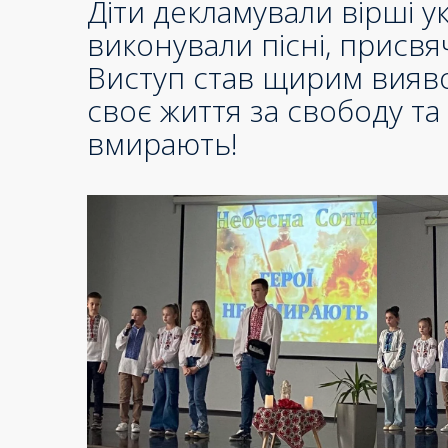
Діти декламували вірші у
виконували пісні, присв
Виступ став щирим виявом
своє життя за свободу та
вмирають!