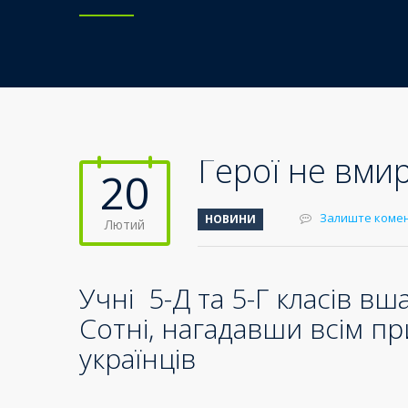
Герої не вми
20
Залиште коме
НОВИНИ
Лютий
Учні 5-Д та 5-Г класів в
Сотні, нагадавши всім пр
українців