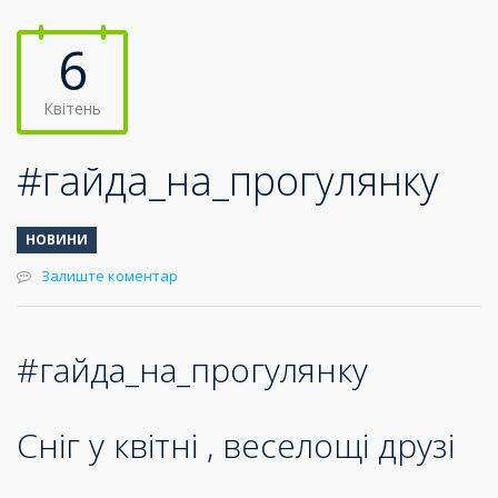
6
Квітень
#гайда_на_прогулянку
НОВИНИ
Залиште коментар
#гайда_на_прогулянку
Сніг у квітні , веселощі друзі