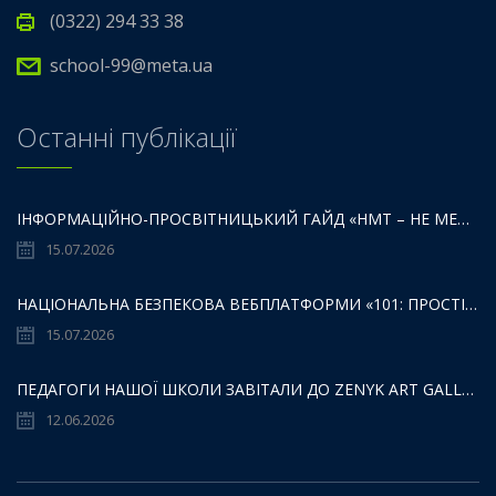
(0322) 294 33 38
school-99@meta.ua
Останні публікації
ІНФОРМАЦІЙНО-ПРОСВІТНИЦЬКИЙ ГАЙД «НМТ – НЕ МЕЖА ТВОЇХ МОЖЛИВОСТЕЙ».
15.07.2026
НАЦІОНАЛЬНА БЕЗПЕКОВА ВЕБПЛАТФОРМИ «101: ПРОСТІР БЕЗПЕКИ ДЛЯ ДІТЕЙ,БАТЬКІВ ТА ОСВІТЯН»:
15.07.2026
ПЕДАГОГИ НАШОЇ ШКОЛИ ЗАВІТАЛИ ДО ZENYK ART GALLERY
12.06.2026