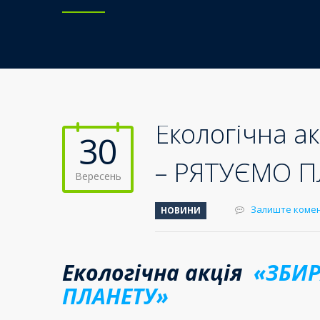
Екологічна 
30
– РЯТУЄМО П
Вересень
Залиште коме
НОВИНИ
Екологічна акція
«ЗБИР
ПЛАНЕТУ»