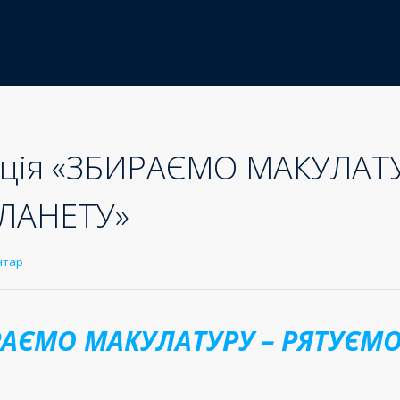
акція «ЗБИРАЄМО МАКУЛАТ
ЛАНЕТУ»
нтар
АЄМО МАКУЛАТУРУ – РЯТУЄМ