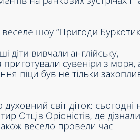
ентів на ранкових зустрічах і г
и веселе шоу “Пригоди Буркотик
і діти вивчали англійську,
 приготували сувеніри з моря, 
ння піци був не тільки захопли
 духовний світ діток: сьогодні 
тир Отців Оріоністів, де дізнал
також весело провели час