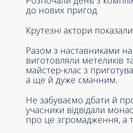
Розпочали день з комплім
до нових пригод
Крутезні актори показал
Разом з наставниками наш
виготовляли метеликів та
майстер-клас з приготува
а ще й дуже смачним.
Не забуваємо дбати й про
учасники відвідали монас
про це згромадження, а 