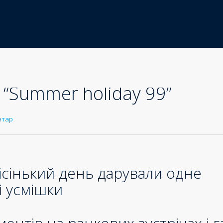
 “Summer holiday 99”
нтар
лісінький день дарували одне
і усмішки