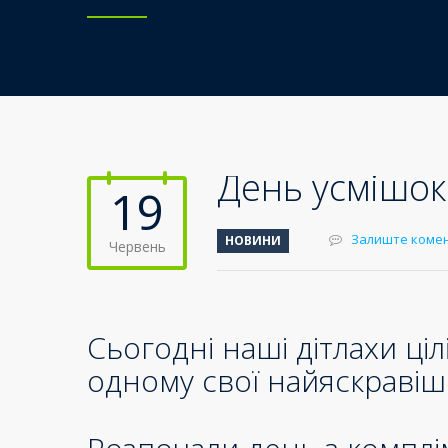
День усмішок
19
Залиште коме
НОВИНИ
Червень
Сьогодні наші дітлахи ці
одному свої найяскравіш