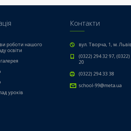
ація
Контакти
ви роботи нашого
вул. Творча, 1, м. Льві
аду освіти
(0322) 294 32 97, (0322)
галерея
20
о
(0322) 294 33 38
о
school-99@meta.ua
лад уроків