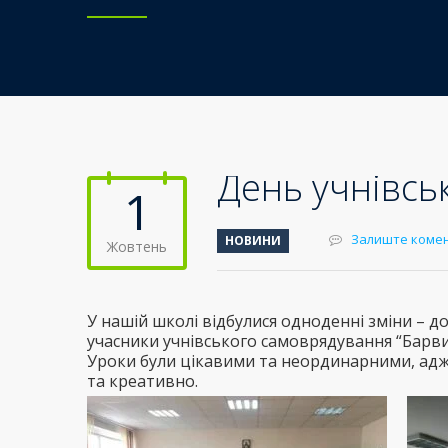
День учнівсь
1
Залиште коме
НОВИНИ
Жовтень
У нашій школі відбулися одноденні зміни – д
учасники учнівського самоврядування “Барви”
Уроки були цікавими та неординарними, адж
та креативно.