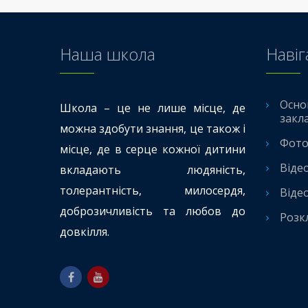
Наша школа
Навіг
Осно
Школа – це не лише місце, де
закл
можна здобути знання, це також і
Фото
місце, де в серце кожної дитини
Віде
вкладають людяність,
толерантність, милосердя,
Віде
доброзичливість та любов до
Розк
довкілля.