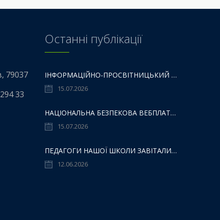
Останні публікації
в, 79037
ІНФОРМАЦІЙНО-ПРОСВІТНИЦЬКИЙ ГАЙД «НМТ – НЕ МЕЖА ТВОЇХ МОЖЛИВОСТЕЙ».
15.07.2026
 294 33
НАЦІОНАЛЬНА БЕЗПЕКОВА ВЕБПЛАТФОРМИ «101: ПРОСТІР БЕЗПЕКИ ДЛЯ ДІТЕЙ,БАТЬКІВ ТА ОСВІТЯН»:
15.07.2026
ПЕДАГОГИ НАШОЇ ШКОЛИ ЗАВІТАЛИ ДО ZENYK ART GALLERY
12.06.2026