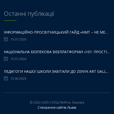
Останні публікації
ІНФОРМАЦІЙНО-ПРОСВІТНИЦЬКИЙ ГАЙД «НМТ – НЕ МЕЖА ТВОЇХ МОЖЛИВОСТЕЙ».
15.07.2026
НАЦІОНАЛЬНА БЕЗПЕКОВА ВЕБПЛАТФОРМИ «101: ПРОСТІР БЕЗПЕКИ ДЛЯ ДІТЕЙ,БАТЬКІВ ТА ОСВІТЯН»:
15.07.2026
ПЕДАГОГИ НАШОЇ ШКОЛИ ЗАВІТАЛИ ДО ZENYK ART GALLERY
12.06.2026
© 2022-2025 СЗОШ №99 м. Львова
Створення сайтів Львів