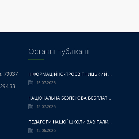
Останні публікації
в, 79037
ІНФОРМАЦІЙНО-ПРОСВІТНИЦЬКИЙ ГАЙД «НМТ – НЕ МЕЖА ТВОЇХ МОЖЛИВОСТЕЙ».
15.07.2026
 294 33
НАЦІОНАЛЬНА БЕЗПЕКОВА ВЕБПЛАТФОРМИ «101: ПРОСТІР БЕЗПЕКИ ДЛЯ ДІТЕЙ,БАТЬКІВ ТА ОСВІТЯН»:
15.07.2026
ПЕДАГОГИ НАШОЇ ШКОЛИ ЗАВІТАЛИ ДО ZENYK ART GALLERY
12.06.2026