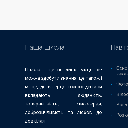
Наша школа
Навіг
Осно
Школа – це не лише місце, де
закл
можна здобути знання, це також і
Фото
місце, де в серце кожної дитини
Віде
вкладають людяність,
толерантність, милосердя,
Віде
доброзичливість та любов до
Розк
довкілля.