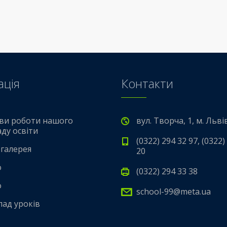
ація
Контакти
ви роботи нашого
вул. Творча, 1, м. Льві
аду освіти
(0322) 294 32 97, (0322)
галерея
20
о
(0322) 294 33 38
о
school-99@meta.ua
лад уроків